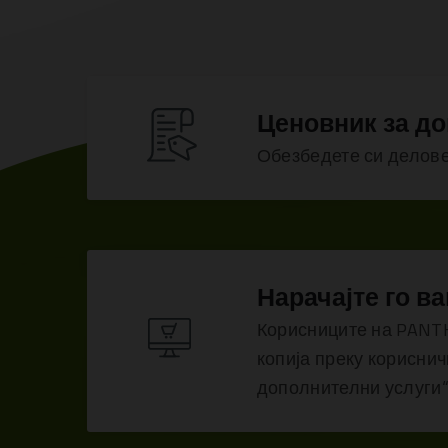
Ценовник за д
Обезбедете си делове
Нарачајте го в
Корисниците на PANTH
копија преку кориснич
дополнителни услуги“