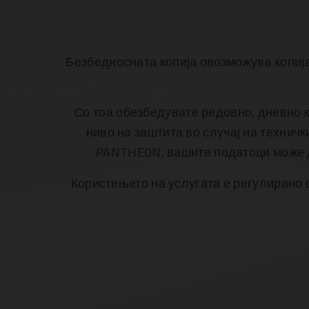
Безбедносната копија овозможува копија
Со тоа обезбедувате редовно, дневно 
ниво на заштита во случај на технич
PANTHEON, вашите податоци може д
Користењето на услугата е регулирано