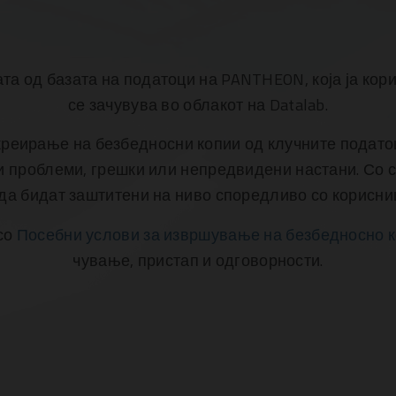
та од базата на податоци на PANTHEON, која ја кори
се зачувува во облакот на Datalab.
креирање на безбедносни копии од клучните податоц
ки проблеми, грешки или непредвидени настани. Со
а бидат заштитени на ниво споредливо со корисни
 со
Посебни услови за извршување на безбедносно 
чување, пристап и одговорности.