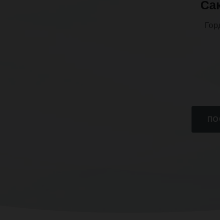
Сак
Гор
ПО