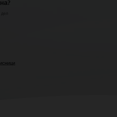
зна?
 дел
РИСНИЦИ