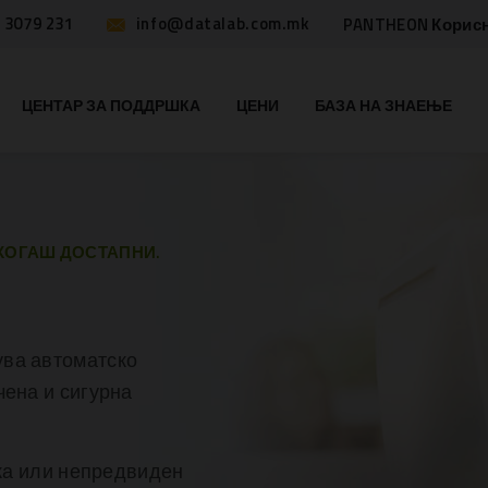
 3079 231
info@datalab.com.mk
PANTHEON Корис
ЦЕНТАР ЗА ПОДДРШКА
ЦЕНИ
БАЗА НА ЗНАЕЊЕ
КОГАШ ДОСТАПНИ.
ува автоматско
чена и сигурна
шка или непредвиден