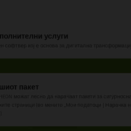
ополнителни услуги
н софтвер кој е основа за дигитална трансформациј
ашиот пакет
EON можат лесно да нарачаат пакети за сигурносн
ките страници (во менито „Мои податоци | Нарачка 
)