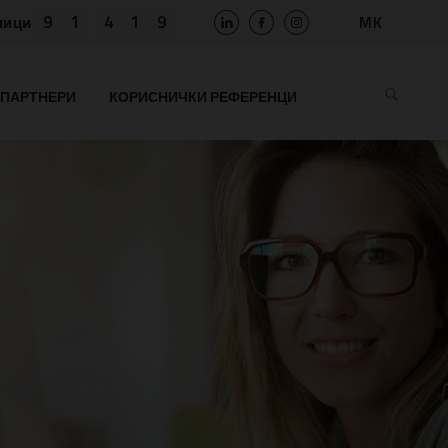
9
1
4
1
9
MK
ници
SLO
HR
ПАРТНЕРИ
КОРИСНИЧКИ РЕФЕРЕНЦИ
EN
BIH
RS
AL
ME
BG
KS