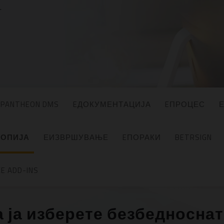
.
PANTHEON DMS
EДОКУМЕНТАЦИЈА
EПРОЦЕС
КОПИЈА
ЕИЗВРШУВАЊЕ
EПОРАКИ
BETRSIGN
E ADD-INS
 ја изберете безбедноснат