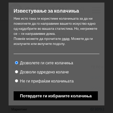
Известување за колачиња
Ние исто така ги користиме колачињата за да ни
помогнете да го направиме вашето искуство едно
од најдобрите во вашата статистика.
Но, негрижете
се – ги направивме дома.
Важни контакти
Повеќе можете да прочитате
овде
.
Можете да ги
исклучите или вклучите подолу.
Даталаб МК д.о.о.е.л.
Дозволете ги сите колачиња
ОДДЕЛ
ТЕЛЕФОН
Дозволи одредено колаче
Централа
02 3079 231
Не ги прифаќам колачињата
Продажба
02 3079 231
Потврдете ги избраните колачиња
Финансии
02 3079 231
Маркетинг
02 3079 231