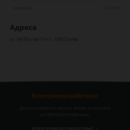
Академија
02 3079 231
Адреса
ул. Луј Пастер 5/4-5 , 1000 Скопје
Електронско работење
Дигитализирајте го вашиот бизнис со услугите
на PANTHEON еРаботење.
ЕЛЕКТРОНСКО РАБОТЕЊЕ