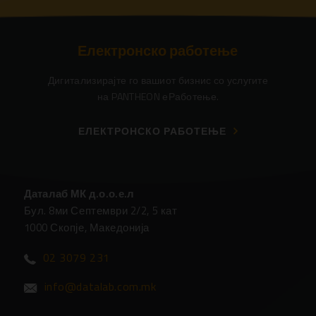
Електронско работење
Дигитализирајте го вашиот бизнис со услугите
на PANTHEON еРаботење.
ЕЛЕКТРОНСКО РАБОТЕЊЕ
Даталаб МК д.о.о.е.л
Бул. 8ми Септември 2/2, 5 кат
1000 Скопје, Македонија
02 3079 231
info@datalab.com.mk