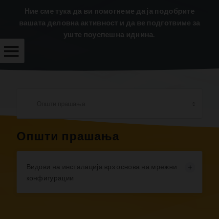
Ние сме тука да ви помогнеме да ја подобрите
вашата деловна активност и да ве подготвиме за
уште поуспешна иднина.
ПОДДРШКА
ИМПЛЕМЕНТАЦИЈА
ЕДУКАЦИИ
ЧЕСТИ
Општи прашања
ПРАШАЊА
БЕСПЛАТНИ
МАТЕРИЈАЛИ
Видови на инсталација врз основа на мрежни
конфигурации
ПРОЧИТАЈ
ПОВЕЌЕ