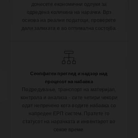
донесете економични одлуки за
одредена количина на нарачки. Врз
основа на реални податоци, проверете
дали залихата е во оптимална состојба.
Сеопфатен преглед и надзор над
процесот на набавка
Подредување, транспорт на материјал,
контрола и анализа - сите четири чекори
одат непречено кога водите набавка со
напреден ЕРП систем. Пратете го
статусот на нарачката и инвентарот во
секое време.