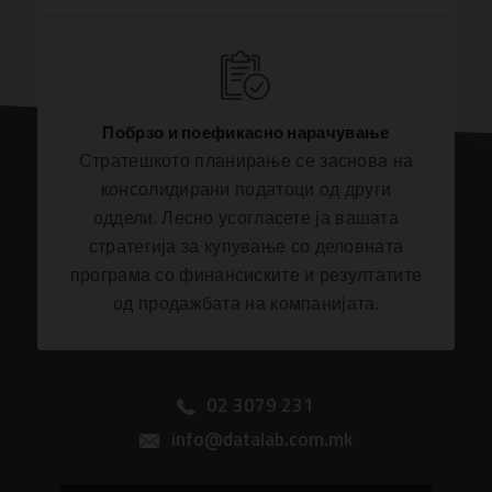
Побрзо и поефикасно нарачување
Стратешкото планирање се заснова на
консолидирани податоци од други
оддели. Лесно усогласете ја вашата
стратегија за купување со деловната
програма со финансиските и резултатите
од продажбата на компанијата.
02 3079 231
info@datalab.com.mk