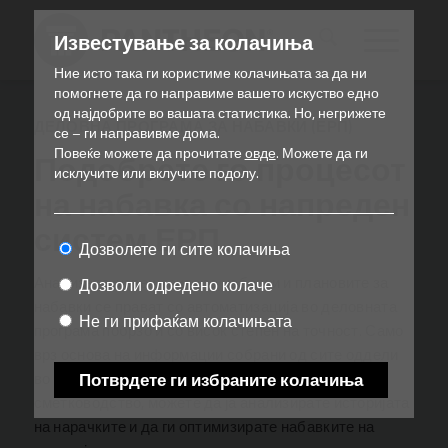
Известување за колачиња
Ние исто така ги користиме колачињата за да ни
помогнете да го направиме вашето искуство едно
од најдобрите во вашата статистика.
Но, негрижете
ДЕЛОВНА ПРОГРАМА ЗА НАБАВКИ (ЕРП)
се – ги направивме дома.
Повеќе можете да прочитате
овде
.
Можете да ги
Подобрете го процесот
исклучите или вклучите подолу.
на набавка со напреден
систем ЕРП
Дозволете ги сите колачиња
Анализата, извештаите за набавки и плановите за
Дозволи одредено колаче
набавки се прават со автоматизација во деловната
Не ги прифаќам колачињата
програма побрзо и со висок степен на точност.
Само
врз основа на информации собрани од сите оддели
во компанијата од продажба, до магацини и
Потврдете ги избраните колачиња
сметководство, можете да ја анализирате историјата
на нарачките и да ги оптимизирате набавките на