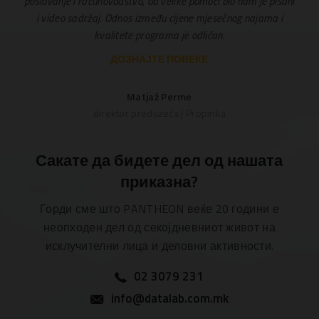
poslovanje i računovodstvo, od velike pomoći bio nam je pisani
i video sadržaj. Odnos između cijene mjesečnog najama i
kvalitete programa je odličan.
ДОЗНАЈТЕ ПОВЕЌЕ
Matjaž Perme
direktor preduzeća | Propinka
Сакате да бидете дел од нашата
приказна?
Горди сме што PANTHEON веќе 20 години е
неопходен дел од секојдневниот живот на
исклучителни лица и деловни активности.
02 3079 231
info@datalab.com.mk