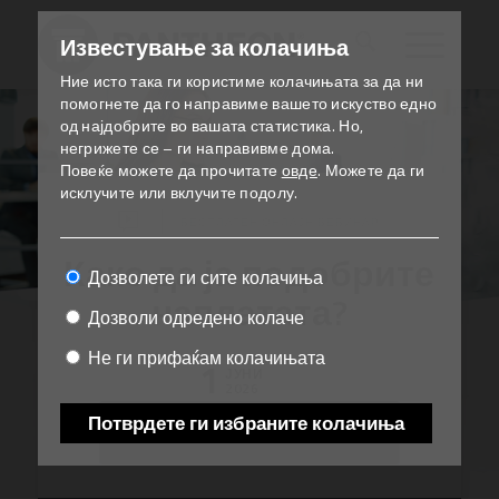
Известување за колачиња
Ние исто така ги користиме колачињата за да ни
помогнете да го направиме вашето искуство едно
од најдобрите во вашата статистика.
Но,
негрижете се – ги направивме дома.
Повеќе можете да прочитате
овде
.
Можете да ги
исклучите или вклучите подолу.
БЕСПЛАТЕН ОНЛАЈН ВЕБИНАР
Како да ја подобрите
Дозволете ги сите колачиња
наплатата?
Дозволи одредено колаче
Не ги прифаќам колачињата
1
ЈУНИ
2026
Потврдете ги избраните колачиња
ПРЕВЗЕМИ ВИДЕО