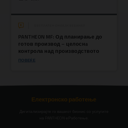
БЕСПЛАТЕН ОНЛАЈН ВЕБИНАР
PANTHEON MF: Од планирање до
готов производ – целоснa
контрола над производството
ПОВЕЌЕ
Електронско работење
Дигитализирајте го вашиот бизнис со услугите
на PANTHEON еРаботење.