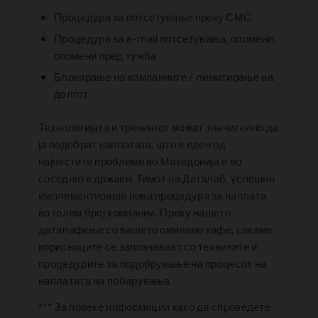
Процедура за потсетување преку СМС
Процедура за e-mail потсетувања, опомени,
опомени пред тужба
Блокирање на компаниите / лимитирање на
долгот
Технологијата и тренингот можат значително да
ја подобрат наплатата, што е еден од
најчестите проблеми во Македонија и во
соседните држави. Тимот на Даталаб, успешно
имплементираше нова процедура за наплата
во голем број компании. Преку нашето
даталафење со вашето омилено кафе, сакаме
корисниците се запознаваат со техниките и
процедурите за подобрување на процесот на
наплатата на побарувања.
*** За повеќе информации како да спроведете