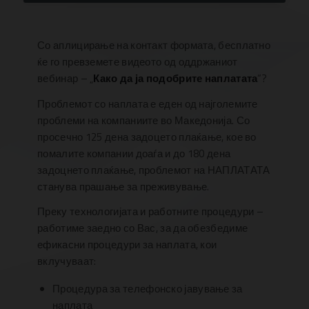
Со аплицирање на контакт формата, бесплатно
ќе го превземете видеото од оддржаниот
вебинар – „
Како да ја подобрите наплатата
“?
Проблемот со наплата е еден од најголемите
проблеми на компаниите во Македонија. Со
просечно 125 дена задоцето плаќање, кое во
помалите компании доаѓа и до 180 дена
задоцнето плаќање, проблемот на НАПЛАТАТА
станува прашање за преживување.
Преку технологијата и работните процедури –
работиме заедно со Вас, за да обезбедиме
ефикасни процедури за наплата, кои
вклучуваат:
Процедура за телефонско јавување за
наплата