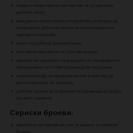
поедноставен пренос на нарачки за купувачи во
работен налог,
внесување на вистинска употреблива количина на
поединечни работни налози за ограничување на
одредена употреба,
испис на работни документации
сопствени пресметки по сопствена цена,
автоматско празнење на магацини со материјали и
пренесување на готови производи во магацини.
нормализација на перформансите и преглед на
достигнувањето на нормата,
работни налози за потребите на сервисерски услуги
(пр.авто-сервиси)
Сериски броеви:
изработка на производи, кои се водени по сериски
броеви,