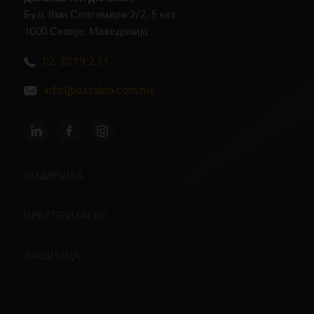
Бул. 8ми Септември 2/2, 5 кат
1000 Скопје, Македонија
02 3079 231
info@datalab.com.mk
ПОДДРШКА
Партнери
ПРЕТПРИЈАТИЕ
Центар за Поддршка
За Компанијата
ЗАЕДНИЦА
Поддршка
Контакт
Кориснички страници
Чести прашања
Вработување во Даталаб
Блогови