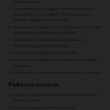
поедноставена,
спецификацијата
ги содржи сите информации за
материјалите и операциите потребни за да се
направи одредено производство,
креирање и ажурирање на спецификацијата се врши
директно во шифрарникот на иденти,
способност за копирање и пренесување на
податоци од други спецификации,
исписи на спецификации на поднивоа,
исписи на спецификации кои содржат
специфичен
материјал,
симулација на прекалкулирачка вредност на исписи.
Работни налози:
практичен произволен број на различни типови на
работни налози,
лесно создавање на работни налози,