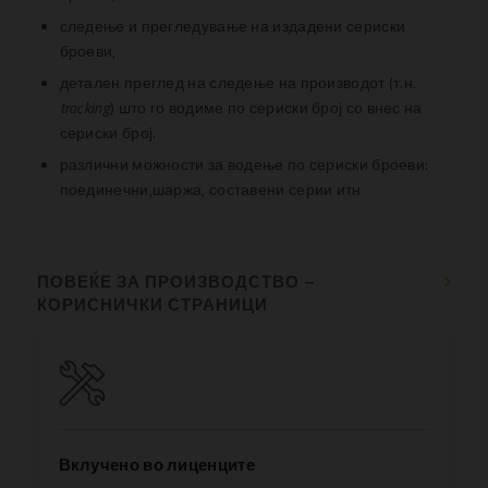
следење и прегледување на издадени сериски
броеви,
детален преглед на следење на производот (т.н.
tracking
) што го водиме по сериски број со внес на
сериски број.
различни можности за водење по сериски броеви:
поединечни,шаржа, составени серии итн
ПОВЕЌЕ ЗА ПРОИЗВОДСТВО –
КОРИСНИЧКИ СТРАНИЦИ
Вклучено во лиценците