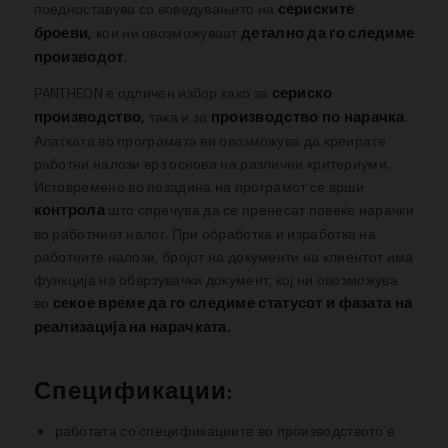
сериските
поедноставува со воведувањето на
броеви,
детално да го следиме
кои ни овозможуваат
производот
.
сериско
PANTHEON е одличен избор како за
производство,
производство по нарачка
така и за
.
Алатката во програмата ви овозможува да креирате
работни налози врз основа на различни критериуми.
Истовремено
во позадина на програмот се врши
контрола
што спречува да се пренесат повеќе нарачки
во работниот налог.
При обработка и изработка на
работните налози, бројот на документи на клиентот има
функција на обврзувачки документ, кој ни овозможува
секое време да го следиме статусот и фазата на
во
реализација на нарачката.
Спецификации:
работата со спецификациите во производството е