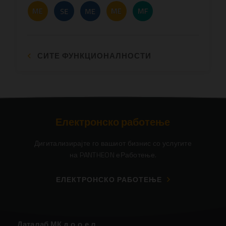
СИТЕ ФУНКЦИОНАЛНОСТИ
Електронско работење
Дигитализирајте го вашиот бизнис со услугите
на PANTHEON еРаботење.
ЕЛЕКТРОНСКО РАБОТЕЊЕ
Даталаб МК д.о.о.е.л