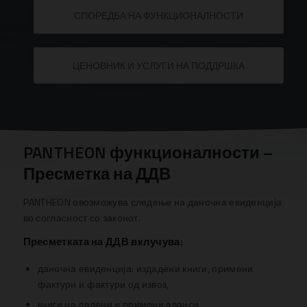
СПОРЕДБА НА ФУНКЦИОНАЛНОСТИ
ЦЕНОВНИК И УСЛУГИ НА ПОДДРШКА
PANTHEON функционалности –
Пресметка на ДДВ
PANTHEON овозможува следење на даночна евиденција
во согласност со законот.
Пресметката на ДДВ вклучува:
даночна евиденција: издадени книги, примени
фактури и фактури од извоз,
книги на дадени и примени аванси