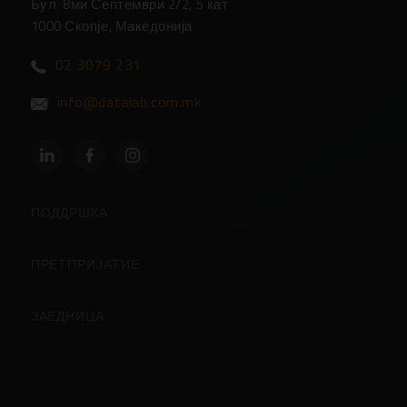
Бул. 8ми Септември 2/2, 5 кат
1000 Скопје, Македонија
02 3079 231
info@datalab.com.mk
ПОДДРШКА
Партнери
ПРЕТПРИЈАТИЕ
Центар за Поддршка
За Компанијата
ЗАЕДНИЦА
Поддршка
Контакт
Кориснички страници
Чести прашања
Вработување во Даталаб
Блогови