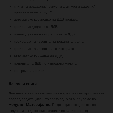
книги на издадени/примени фактури и дадени/
примени аванси од ЕУ
автоматско креирање на ДДВ пријава
креирање додаток за ДДВ
пилагодување на обрасците за ДДВ,
креирање на извештај за рекапитулација,
креирање на извештаи за испорака,
автоматско книжење на ДДВ,
подршка на ДДВ по извршена уплата,
контролни исписи
Даночни книги
Даночните книги автоматски се креираат во програмата
според податоците што претходно ги внесуваме во
модулот Материјално
. Податоците соодветно се
вклучени во даночните записи во зависност од