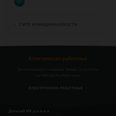
СИТЕ ФУНКЦИОНАЛНОСТИ
Електронско работење
Дигитализирајте го вашиот бизнис со услугите
на PANTHEON еРаботење.
ЕЛЕКТРОНСКО РАБОТЕЊЕ
Даталаб МК д.о.о.е.л