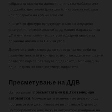
избраната стапка на данок и начинот на набавка или
продажба, што значи домашна или странска набавка
или продажба на крајни клиенти.
Книгите за фактури вклучуваат: книги на издадени
фактури и примени аванси за домашно издавање и за
ЕУ и книги на примени фактури и дадени аванси за
домашни набавки за ЕУ и за увоз.
Даночните книги може да се користат за потреби на
различни анализи и контроли, исто така да се направи и
разделба која се разликува од данокот, на пример, за
една недела, за секој партнер, оддел итн.
Пресметување на ДДВ
пресметката на ДДВ се генерира
Во програмот,
автоматски
. Можеме да го испечатиме директно од
програмот или да го извеземе во системот Е-даноци.
Во програмот се овозможува автоматско креирање на