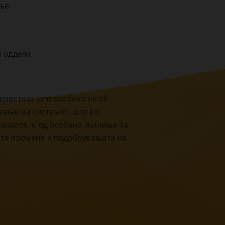
ење
 оддели.
еристика што особено ни се
вање на системот, што во
азарот, е од особено значење за
ките промени и подобрувањата на