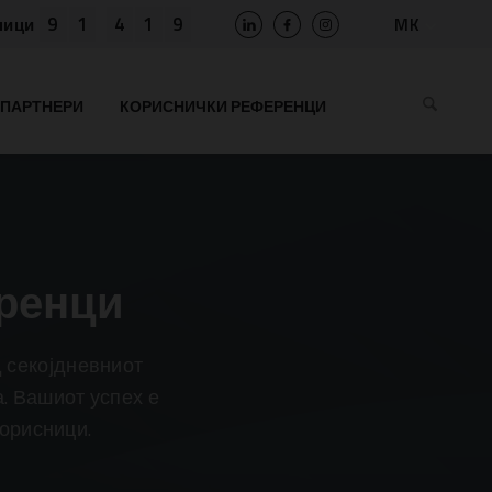
9
1
4
1
9
MK
ници
SLO
HR
ПАРТНЕРИ
КОРИСНИЧКИ РЕФЕРЕНЦИ
EN
BIH
RS
AL
ME
BG
ренци
KS
 секојдневниот
. Вашиот успех е
корисници.