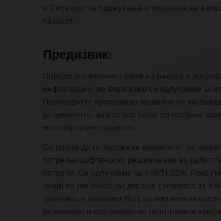
е Сервисот за одржување и поправка на ваги 
пазарот.
Предизвик:
Поради зголемениот обем на работа и потреб
информации, во Фармахем се одлучивме за ку
Претходното програмско решение не ни даваш
документите, што за нас беше од особена важн
материјалните промети.
Со цел за да го задржиме квалитетот на наше
потребно софтверско решение кое во целост 
потреби. Се одлучивме за PANTHEON. Присут
земји во регионот, ни даваше сигурност за из
далечина и големиот број на имплементациски
донесовме и врз основа на позитивните крити