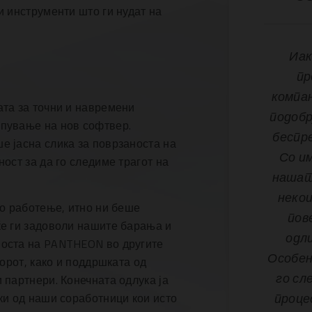
и инструменти што ги нудат на
Иак
пр
компан
ата за точни и навремени
подобр
пување на нов софтвер.
беспр
е јасна слика за поврзаноста на
Со и
ост за да го следиме трагот на
нашат
некои
то работење, итно ни беше
пов
ќе ги задоволи нашите барања и
одл
носта на PANTHEON во другите
Особен
борот, како и поддршката од
го сл
 партнери. Конечната одлука ја
процес
ки од наши соработници кои исто