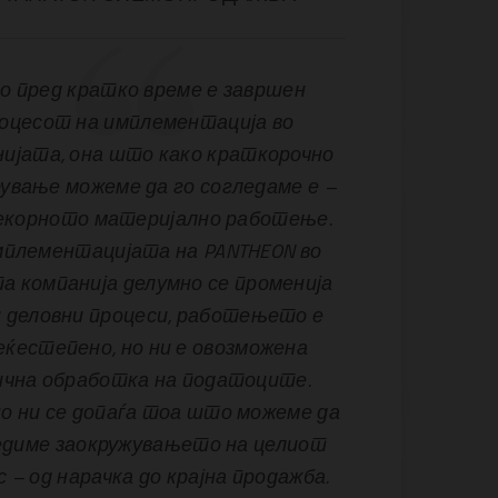
о пред кратко време е завршен
оцесот на имплементација во
ијата, она што како краткорочно
ување можеме да го согледаме е –
екорното материјално работење.
мплементацијата на PANTHEON во
а компанија делумно се променија
 деловни процеси, работењето е
еќестепено, но ни е овозможена
ична обработка на податоците.
о ни се допаѓа тоа што можеме да
едиме заокружувањето на целиот
 – од нарачка до крајна продажба.