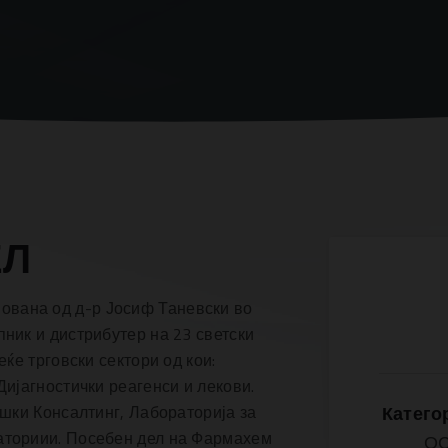
ЕЛ
вана од д-р Јосиф Таневски во
ник и дистрибутер на 23 светски
ќе трговски сектори од кои:
Дијагностички реагенси и лекови.
ошки Консалтинг, Лабораторија за
Категор
аториии. Посебен дел на Фармахем
О