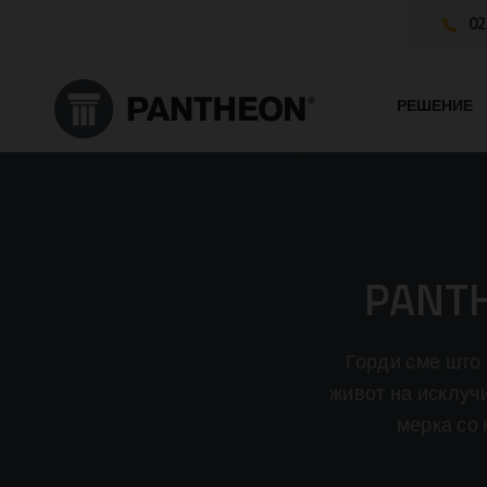
02
РЕШЕНИЕ
PANT
Горди сме што
живот на исклуч
мерка со 