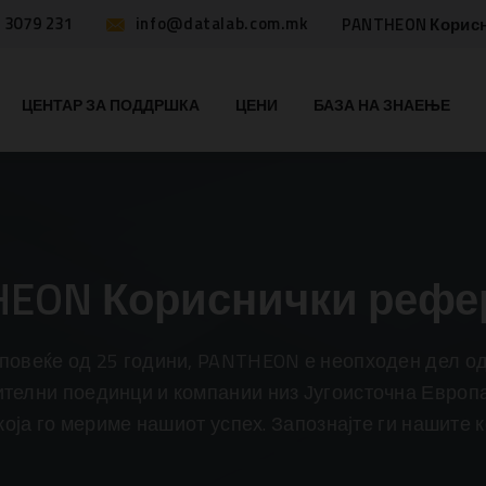
 3079 231
info@datalab.com.mk
PANTHEON Корис
ЦЕНТАР ЗА ПОДДРШКА
ЦЕНИ
БАЗА НА ЗНАЕЊЕ
HEON Кориснички рефе
 повеќе од 25 години, PANTHEON е неопходен дел од
ителни поединци и компании низ Југоисточна Европа
која го мериме нашиот успех. Запознајте ги нашите 