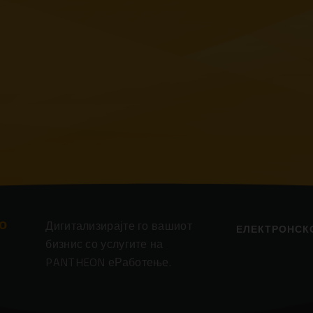
о
Дигитализирајте го вашиот
ЕЛЕКТРОНСК
бизнис со услугите на
PANTHEON еРаботење.