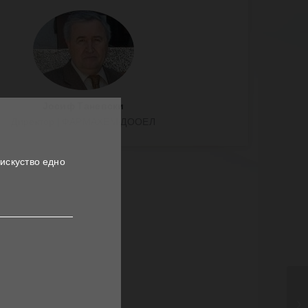
Јосиф Таневски
Директор | ФАРМАХЕМ ДООЕЛ
 искуство едно