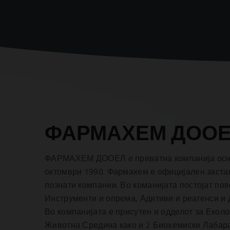
ФАРМАХЕМ ДОО
ФАРМАХЕМ ДООЕЛ е приватна компанија осно
октомври 1990. Фармахем е официјален застап
познати компании. Во команијата постојат пове
Инструменти и опрема, Адитиви и реагенси и 
Во компанијата е присутен и одделот за Екол
Животна Средина како и 2 Биохемиски Лабар