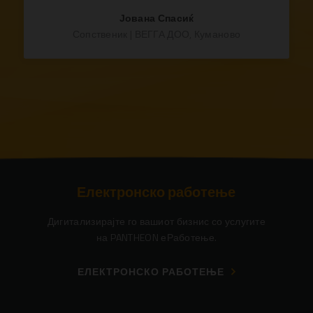
Јована Спасиќ
Сопственик | ВЕГГА ДОО, Куманово
Електронско работење
Дигитализирајте го вашиот бизнис со услугите
на PANTHEON еРаботење.
ЕЛЕКТРОНСКО РАБОТЕЊЕ