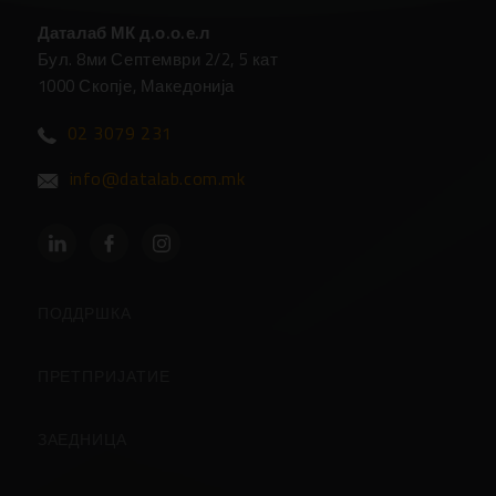
Даталаб МК д.о.о.е.л
Бул. 8ми Септември 2/2, 5 кат
1000 Скопје, Македонија
02 3079 231
info@datalab.com.mk
ПОДДРШКА
Партнери
ПРЕТПРИЈАТИЕ
Центар за Поддршка
За Компанијата
ЗАЕДНИЦА
Поддршка
Контакт
Кориснички страници