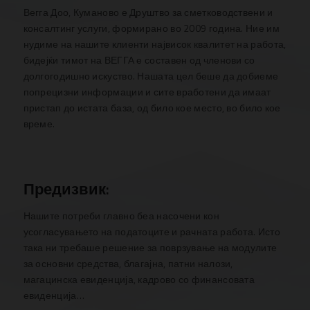
Вегга Доо, Куманово е Друштво за сметководствени и
консалтинг услуги, формирано во 2009 година. Ние им
нудиме на нашите клиенти највисок квалитет на работа,
бидејќи тимот на ВЕГГА е составен од членови со
долгогодишно искуство. Нашата цел беше да добиеме
попрецизни информации и сите вработени да имаат
пристап до истата база, од било кое место, во било кое
време.
Предизвик:
Нашите потреби главно беа насочени кон
усогласувањето на податоците и рачната работа. Исто
така ни требаше решение за поврзување на модулите
за основни средства, благајна, патни налози,
магацинска евиденција, кадрово со финансовата
евиденција…