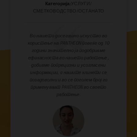
Категорија:
УСЛУГИ/
СМЕТКОВОДСТВО/ОСТАНАТО
Во нашето досегашно искуство во
користење на PANTHEON повеќе од 10
години значително ја подобривме
ефикасноста во нашето работење ,
добивме попрецизни и усогласени
информации, a нашите клинети се
позадоволни и во се поголем број го
применуваат PANTHEON во своето
работење.