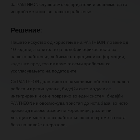
За PANTHEON слушнавме од пријатели и решивме да го
испробаме и ние во нашето работење.
Решение:
Нашето искуство од користење на PANTHEON, повеќе од
10 години, значително ја подобри ефикасноста во
нашето работење, добивме попрецизни информации,
каде што пред тоа имавме големи проблеми со
усогласувањето на податоците.
Со PANTHEON драстично го намаливме обемот на рачна
работа и препишување, бидејќи сите модули се
интегрирани и се е поврзано во еден систем, бидејќи
PANTHEON ни овозможува пристап до иста база, во исто
време од повеќе различни корисници, различни
локации и можност за работење во исто време во иста
база на повеќе оператори.