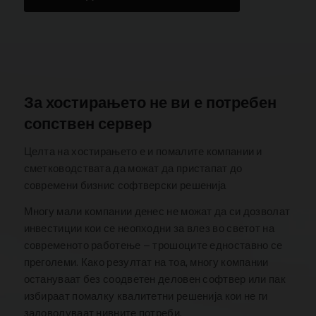
За хостирањето не ви е потребен
сопствен сервер
Целта на хостирањето е и помалите компании и
сметководствата да можат да пристапат до
современи бизнис софтверски решенија
Многу мали компании денес не можат да си дозволат
инвестиции кои се неопходни за влез во светот на
современото работење – трошоците едноставно се
преголеми. Како резултат на тоа, многу компании
остануваат без соодветен деловен софтвер или пак
избираат помалку квалитетни решенија кои не ги
задоволуваат нивните потреби.