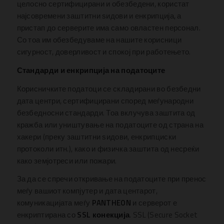
целосно сертифицирани и обезбедени, користат
најсовремени заштитни ѕидови и енкрипција, а
пристап до серверите има само овластен персонал.
Со тоа им обезбедуваме на нашите корисници
сигурност, доверливост и спокој при работењето.
Стандарди и енкрипција на податоците
Корисничките податоци се складирани во безбедни
дата центри, сертифицирани според меѓународни
безбедносни стандарди. Тоа вклучува заштита од
кражба или уништување на податоците од страна на
хакери (преку заштитни ѕидови, енкрипциски
протоколи итн.), како и физичка заштита од несреќи
како земјотреси или пожари.
За да се спречи откривање на податоците при пренос
меѓу вашиот компјутер и дата центарот,
комуникацијата меѓу
PANTHEON
и серверот е
енкриптирана со
SSL конекција
. SSL (Secure Socket