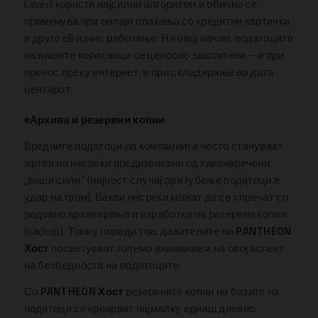
Layer) користи најсилни алгоритми и обично се
применува при онлајн плаќања со кредитни картички
и друго еБизнис работење. На овој начин, податоците
на нашите корисници се целосно заштитени – и при
пренос преку интернет, и при складирање во дата
центарот.
еАрхива и резервни копии
Вредните податоци на компаниите често стануваат
жртви на несреќи предизвикани од таканаречени
„виши сили“ (најчест случај при губење податоци е
удар на гром). Вакви несреќи можат да се спречат со
редовно архивирање и изработка на резервни копии
(backup). Токму поради тоа, давателите на
PANTHEON
Хост
посветуваат големо внимание и на овој аспект
на безбедноста на податоците.
Со
PANTHEON Хост
резервните копии на базите на
податоци се креираат најмалку еднаш дневно.