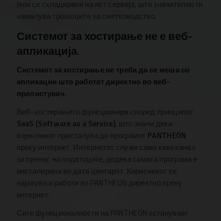
(кои се складирани на ист сервер), што значително ги
намалува трошоците за сметководство.
Системот за хостирање не е веб-
апликација.
Системот за хостирање не треба да се меша со
апликации што работат директно во веб-
прелистувач.
Веб-хостирањето функционира според принципот
SaaS (Software as a Service)
, што значи дека
корисникот пристапува до програмот
PANTHEON
преку интернет. Интернетот служи само како канал
за пренос на податоците, додека самата програма е
инсталирана во дата центарот. Корисникот се
најавува и работи во PANTHEON директно преку
интернет.
Сите функционалности на PANTHEON остануваат