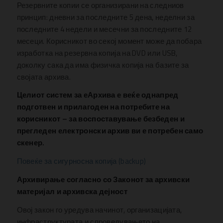
Резервните копии се организирани на следниов
принцип: дневни за последните 5 дена, неделни за
последните 4 недели и месечни за последните 12
месеци. Корисникот во секој момент може да побара
изработка на резервна копија на DVD или USB,
доколку сака да има физичка копија на базите за
својата архива.
Целиот систем за еАрхива е веќе однапред
подготвен и прилагоден на потребите на
корисникот – за воспоставување безбеден и
прегледен електронски архив ви е потребен само
скенер.
Повеќе за сигурносна копија (backup)
Архивирање согласно со Законот за архивски
материјал и архивска дејност
Овој закон го уредува начинот, организацијата,
инфраструктурата и спроведувањето на