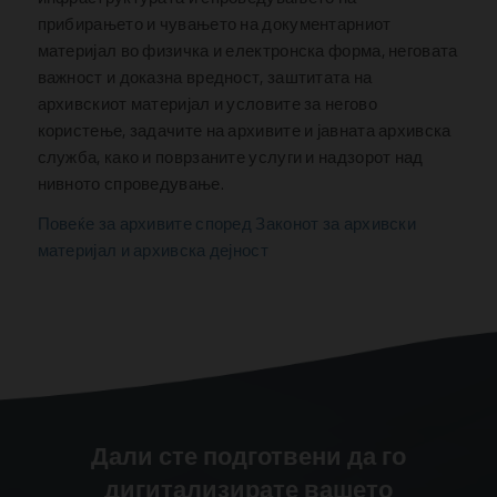
прибирањето и чувањето на документарниот
материјал во физичка и електронска форма, неговата
важност и доказна вредност, заштитата на
архивскиот материјал и условите за негово
користење, задачите на архивите и јавната архивска
служба, како и поврзаните услуги и надзорот над
нивното спроведување.
Повеќе за архивите според Законот за архивски
материјал и архивска дејност
Дали сте подготвени да го
дигитализирате вашето