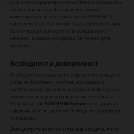
исти и не се ограничени – единствената разлика е во
начинот на пристап. Во класичниот режим,
корисникот ги внесува податоците во PANTHEON
инсталиран на својот компјутер, додека во системот
за хостирање податоците се внесуваат преку
интернет, а базата на податоци се чува во дата
центарот.
Безбедност и доверливост
Безбедноста на податоците е од клучно значење за
успешно работење – изгубени или украдени
податоци можат да значат загуба на профит, тужби
од клиенти или дури и затворање на компанијата.
Корисниците на
PANTHEON Хостинг
затоа уживаат
највисоко ниво на заштита и безбедност при работа
со податоци.
Дата центрите во кои се складирани податоците се