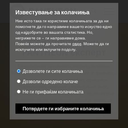
Известување за колачиња
Ние исто така ги користиме колачињата за да ни
помогнете да го направиме вашето искуство едно
од најдобрите во вашата статистика.
Но,
негрижете се – ги направивме дома.
Сертифициран
Повеќе можете да прочитате
овде
.
Можете да ги
PANTHEON експерт
исклучите или вклучите подолу.
Благодарение на големата партнерска мрежа,
Дозволете ги сите колачиња
PANTHEON е добро поддржан и неговите производи
можат да ги користат голем број корисници.
Дозволи одредено колаче
Партнерските компании спроведуваат многу
Не ги прифаќам колачињата
активности со крајните корисници - од понапорни
имплементации, поддршка и обука до развој на
специјални (вертикални) решенија.
Потврдете ги избраните колачиња