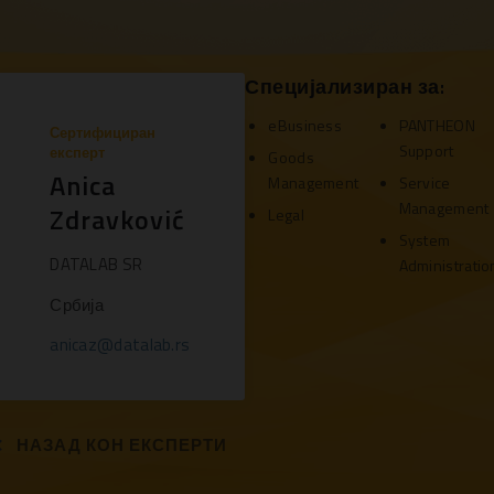
Специјализиран за:
eBusiness
PANTHEON
Сертифициран
Support
експерт
Goods
Anica
Management
Service
Management
Zdravković
Legal
System
DATALAB SR
Administratio
Србија
anicaz@datalab.rs
НАЗАД КОН ЕКСПЕРТИ