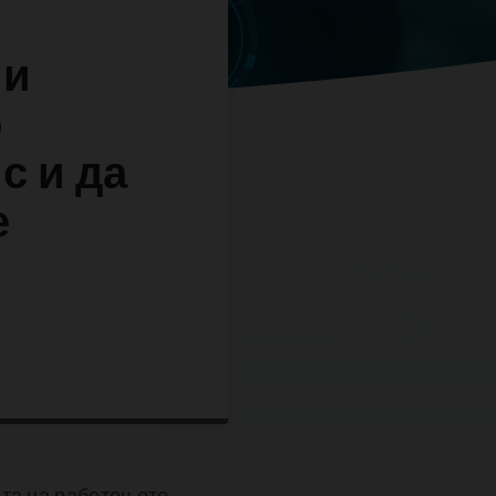
ми
о
с и да
е
ста на работењето.