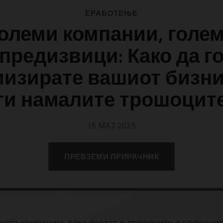
ЕРАБОТЕЊЕ
олеми компании, голе
предизвици: Како да г
изирате вашиот бизни
ги намалите трошоцит
15 МАЈ 2025
ПРЕВЗЕМИ ПРИРАЧНИК
шата компанија, така растат и трошоците и сложено