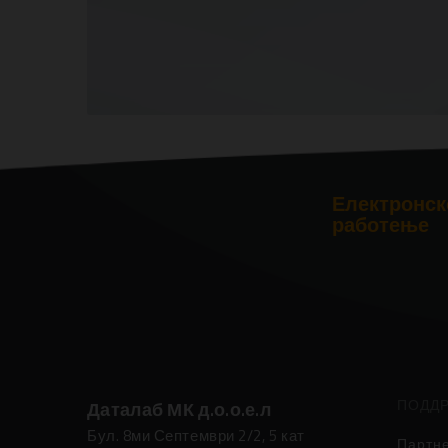
Електронск
работење
ПОДД
Даталаб МК д.о.о.е.л
Бул. 8ми Септември 2/2, 5 кат
Партн