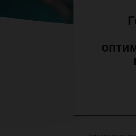
Г
оптим
Како што расте ва