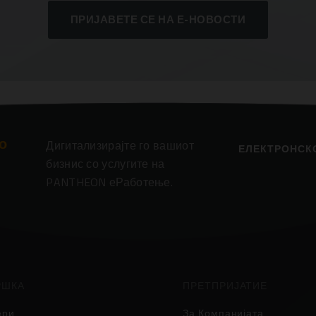
ПРИЈАВЕТЕ СЕ НА Е-НОВОСТИ
о
Дигитализирајте го вашиот
ЕЛЕКТРОНСК
бизнис со услугите на
PANTHEON еРаботење.
РШКА
ПРЕТПРИЈАТИЕ
ери
За Компанијата