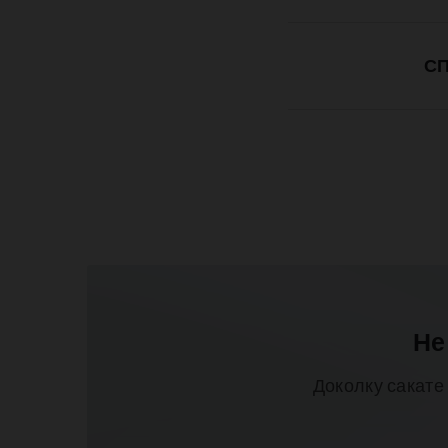
СП
Не
Доколку сакате