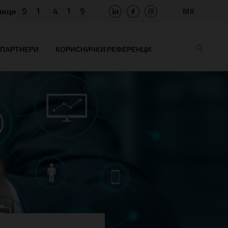
9
1
4
1
9
MK
ници
SLO
HR
ПАРТНЕРИ
КОРИСНИЧКИ РЕФЕРЕНЦИ
EN
BIH
RS
AL
ME
BG
KS