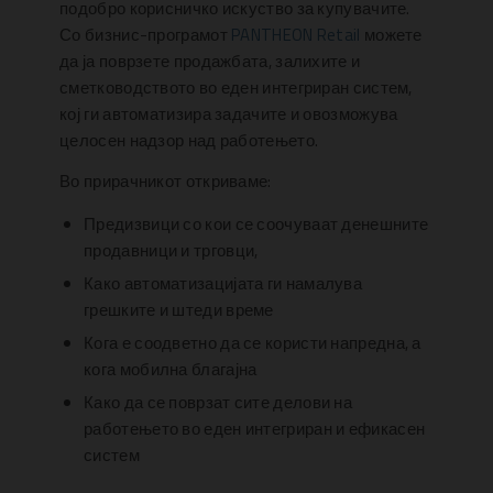
подобро корисничко искуство за купувачите.
Со бизнис-програмот
PANTHEON Retail
можете
да ја поврзете продажбата, залихите и
сметководството во еден интегриран систем,
кој ги автоматизира задачите и овозможува
целосен надзор над работењето.
Во прирачникот откриваме:
Предизвици со кои се соочуваат денешните
продавници и трговци,
Како автоматизацијата ги намалува
грешките и штеди време
Кога е соодветно да се користи напредна, а
кога мобилна благајна
Како да се поврзат сите делови на
работењето во еден интегриран и ефикасен
систем