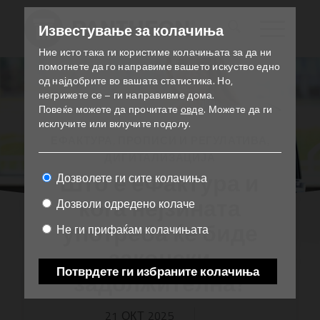
Известување за колачиња
Ние исто така ги користиме колачињата за да ни
помогнете да го направиме вашето искуство едно
од најдобрите во вашата статистика.
Но,
негрижете се – ги направивме дома.
Повеќе можете да прочитате
овде
.
Можете да ги
исклучите или вклучите подолу.
ЕФАКТУРА
,
ПРОПИСИ И РЕГУЛАТИВА
,
ДИГИТАЛИЗАЦИЈА
Што е еФактура и
Дозволете ги сите колачиња
кога нејзината
Дозволи одредено колаче
употреба ќе биде
Не ги прифаќам колачињата
законски
Потврдете ги избраните колачиња
задолжителна?
21 ОКТ 2025