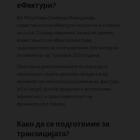
еФактури?
Во Република Северна Македонија,
користењето на еФактури сеуште не е стапено
на сила. Според најновите законски измени,
користењето на еФактури ќе биде
задолжително за сите компании, без оглед на
големината, од 1 јануари 2026 година.
Ова значи дека компаниите ќе мора да ги
прилагодат своите деловни процеси и да
преминат на електронска размена на фактури
(eExchange), што ќе придонесе за поголема
ефикасност и транспарентност на
финансиските текови.
Како да се подготвиме за
транзицијата?