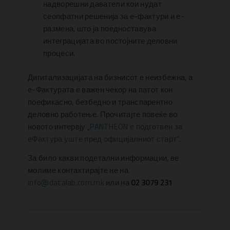
надворешни даватели кои нудат
сеопфатни решенија за е-фактури и е-
размена, што ја поедноставува
интеграцијата во постојните деловни
процеси.
Дигитализацијата на бизнисот е неизбежна, а
е-Фактурата е важен чекор на патот кон
поефикасно, безбедно и транспарентно
деловно работење. Прочитајте повеќе во
новото интервју „
PANTHEON е подготвен за
еФактура уште пред официјалниот старт
“.
За било какви подетални информации, ве
молиме контактирајте не на
info@datalab.com.mk
или на
02 3079 231
.