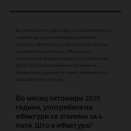
Во дигиталното доба, каде што компаниите се
стремат да ги оптимизираат деловните
процеси, еФактурата станува клучен дел од
современото работење. еФактурата,
електронска форма на фактура, овозможува
брза, безбедна и ефикасна размена на
финансиски документи помеѓу компаниите и
владините институции.
Во месец октомври 2025
година, употребата на
еФактури се зголеми за 4
пати. Што е еФактура?