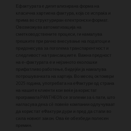
Ефактурата е дигитализирана форма на
класична хартиена фактура, која се испраќа и
прима во структуриран електронски формат.
Овозможува автоматизација на
сметководствените процеси, ги намалува
грешките при рачно внесување на податоци и
придонесува за поголема транспарентност и
следливост на трансакциите. Важна предност
на е-фактурата е и нејзиното еколошки
прифатливо работење, бидејќи ја намалува
потрошувачката на хартија. Во месец октомври
2025 година, употребата на еФактури од страна
на нашите клиенти кои веќе ја користат
програмата PANTHEON се зголеми за 4 пати, што
нагласува дека сè повеќе компании одлучуваат
да користат еФактури дури и пред да стапи во
сила новиот закон. Ова ќе обезбеди полесен
премин.