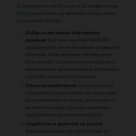
За компаниите кои сè уште не се префрлиле на
еФактур
а, клучно е да започнат со подготовка
што е можно поскоро:
Избор на вистинско софтверско
решение:
Системи како PANTHEON ERP
овозможуваат лесно испраќање и примање
еФактури. Овие решенија обезбедуваат
усогласеност со законската регулатива и
овозможуваат автоматизирана, безбедна и
следлива размена на документи.
Обука на вработените:
Се препорачува
компаниите да инвестираат во обука каде
што вработените ќе научат да ги користат
алатките за е-фактури и да ги разберат
придобивките од дигитализацијата.
Соработка со даватели на услуги:
Компаниите можат да соработуваат со