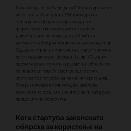
Важно е да се разбере дека PDF фактурата не е
исто што и еФактурата. PDF фактурата е
електронска форма на фактура, но е
форматирана како слика или статичен
документ што не може да се обработи
автоматски без рачно внесување на податоци.
Од друга страна, еФактурата е структурирана
во стандардизиран формат (на пр. XML) што
овозможува автоматска размена и обработка
на податоци помеѓу сметководствените
системи без потреба од рачна интервенција.
Ова ја зголемува точноста, ја намалува
можноста за грешки и значително ги забрзува
процесите на обработка.
Кога стартува законската
обврска за користење на