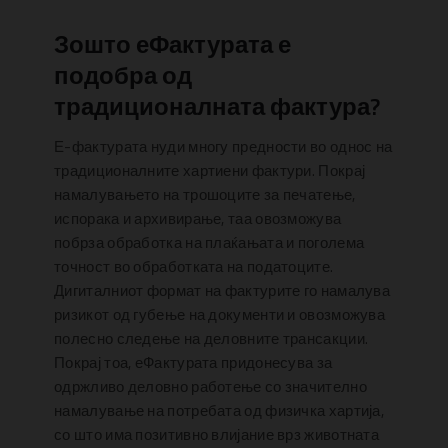
Зошто еФактурата е
подобра од
традиционалната фактура?
Е-фактурата нуди многу предности во однос на
традиционалните хартиени фактури. Покрај
намалувањето на трошоците за печатење,
испорака и архивирање, таа овозможува
побрза обработка на плаќањата и поголема
точност во обработката на податоците.
Дигиталниот формат на фактурите го намалува
ризикот од губење на документи и овозможува
полесно следење на деловните трансакции.
Покрај тоа, еФактурата придонесува за
одржливо деловно работење со значително
намалување на потребата од физичка хартија,
со што има позитивно влијание врз животната