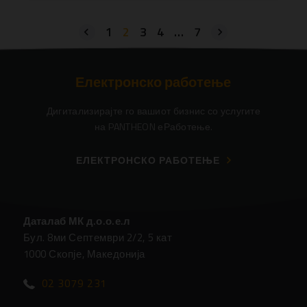
1
2
3
4
…
7
Електронско работење
Дигитализирајте го вашиот бизнис со услугите
на PANTHEON еРаботење.
ЕЛЕКТРОНСКО РАБОТЕЊЕ
Даталаб МК д.о.о.е.л
Бул. 8ми Септември 2/2, 5 кат
1000 Скопје, Македонија
02 3079 231