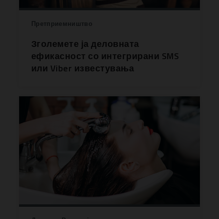
Претприемништво
Зголемете ја деловната
ефикасност со интегрирани SMS
или Viber известувања