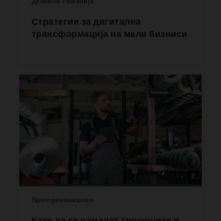
Деловни Решенија
Стратегии за дигитална
трансформација на мали бизниси
Претприемништво
Како да се намалат трошоците и