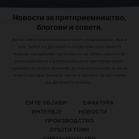
Новости за претприемништво,
блогови и совети.
Денес секој кој располага со многу информации, има и
моќ.
Тимот на Даталаб го споделува сопственото
знаење: придобивки од бизнисот на облак, новости во
аконодавството и усогласување на претпријатијата,
примери за добра практика, деловни решенија за мали
и меѓународни бизниси, вести и настани од круговите
на Даталаб и повеќе…
СИТЕ ОБЈАВИ
ЕФАКТУРА
ИНТЕРВЈУ
НОВОСТИ
ПРОИЗВОДСТВО
ОПШТИ ТЕМИ
СМЕТКОВОДСТВО