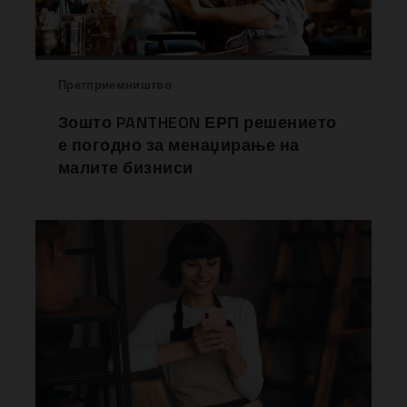
Претприемништво
Зошто PANTHEON ЕРП решението
е погодно за менаџирање на
малите бизниси