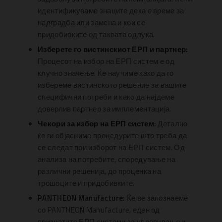
идентификуваме знаците дека е време за
надградба или замена и кои се
придобивките од таквата одлука.
Изберете го вистинскиот ЕРП и партнер:
Процесот на избор на ЕРП систем е од
клучно значење. Ќе научиме како да го
избереме вистинското решение за вашите
специфични потреби и како да најдеме
доверлив партнер за имплементација.
Чекори за избор на ЕРП систем:
Детално
ќе ги објасниме процедурите што треба да
се следат при изборот на ЕРП систем. Од
анализа на потребите, споредување на
различни решенија, до проценка на
трошоците и придобивките.
PANTHEON Manufacture:
Ќе ве запознаеме
со PANTHEON Manufacture, еден од
признатите ЕРП системи за управување и