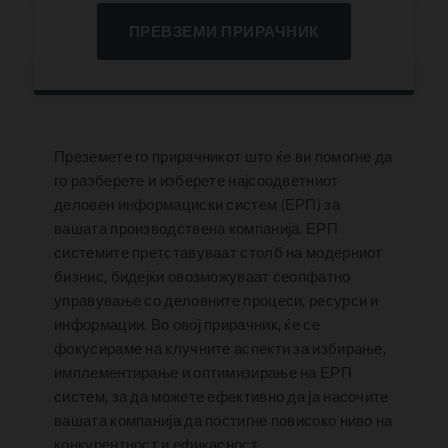
ПРЕВЗЕМИ ПРИРАЧНИК
Преземете го прирачникот што ќе ви помогне да
го разберете и изберете најсоодветниот
деловен информациски систем (ЕРП) за
вашата производствена компанија. ЕРП
системите претставуваат столб на модерниот
бизнис, бидејќи овозможуваат сеопфатно
управување со деловните процеси, ресурси и
информации. Во овој прирачник, ќе се
фокусираме на клучните аспекти за избирање,
имплементирање и оптимизирање на ЕРП
систем, за да можете ефективно да ја насочите
вашата компанија да постигне повисоко ниво на
конкурентност и ефикасност.