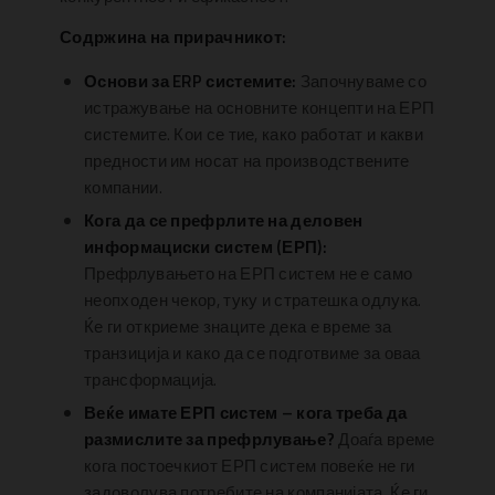
Содржина на прирачникот:
Основи за ERP системите:
Започнуваме со
истражување на основните концепти на ЕРП
системите. Кои се тие, како работат и какви
предности им носат на производствените
компании.
Кога да се префрлите на деловен
информациски систем (ЕРП):
Префрлувањето на ЕРП систем не е само
неопходен чекор, туку и стратешка одлука.
Ќе ги откриеме знаците дека е време за
транзиција и како да се подготвиме за оваа
трансформација.
Веќе имате ЕРП систем – кога треба да
размислите за префрлување?
Доаѓа време
кога постоечкиот ЕРП систем повеќе не ги
задоволува потребите на компанијата. Ќе ги