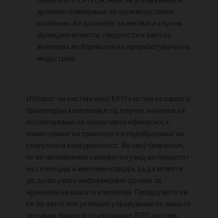
деловно планирање на производствени
компании. Ќе дознаете за неговите клучни
функционалности, предности и како се
вклопува во барањата на преработувачката
индустрија.
Изборот на вистинскиот ЕРП систем за вашата
производна компанија е од клучно значење за
постигнување на оперативна ефикасност,
намалување на трошоците и подобрување на
севкупната конкурентност. Во овој прирачник,
ќе ви овозможиме сеопфатен увид во процесот
на селекција и имплементација, за да можете
да донесувате информирани одлуки за
иднината на вашата компанија. Придружете ни
се на патот кон успешно управување со вашите
деловни процеси со избраниот ЕРП систем.