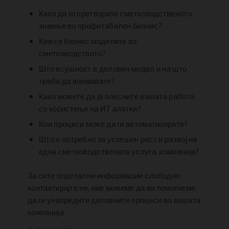
Како да го претворите сметководственото
знаење во профитабилен бизнис?
Кои се бизнис моделите во
сметководството?
Што всушност е деловен модел и на што
треба да внимавате?
Како можете да ја олесните вашата работа
со користење на ИТ алатки?
Кои процеси може да ги автоматизирате?
Што е потребно за успешен раст и развој на
една сметководствената услуга, компанија?
За сите подетални информации слободно
контактирајте не, ние можеме да ви помогнеме
да ги унапредите деловните процеси во вашата
компанија.