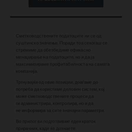
Сметководствените податоците ни се од
суштинско значење. Поради тоа секогаш се
стремиме да обезбедиме ефикасно
менаџирање на податоците, но и да ја
максимизираме профитабилноста на самата
компанија.
Тргнувајќи од овие позиции, доаѓаме до
потреба да користиме деловен систем, кој
може сметководствените процеси да
ги администрира, контролира, но и да
не информира за сите значајни параметри.
Во прилог ви подготвивме еден краток
прирачник, каде ќе дознаете: