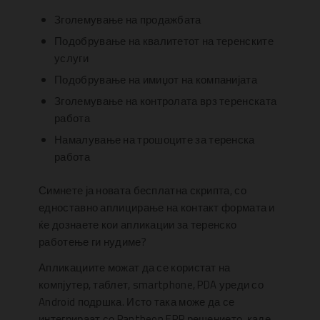
Зголемување на продажбата
Подобрување на квалитетот на теренските
услуги
Подобрување на имиџот на компанијата
Зголемување на контролата врз теренската
работа
Намалување на трошоците за теренска
работа
Симнете ја новата бесплатна скрипта, со
едноставно аплицирање на контакт формата и
ќе дознаете кои апликации за теренско
работење ги нудиме?
Апликациите можат да се користат на
компјутер, таблет, smartphone, PDA уреди со
Android подршка. Исто така може да се
интегрираат со Pantheon ERP решението,
каде