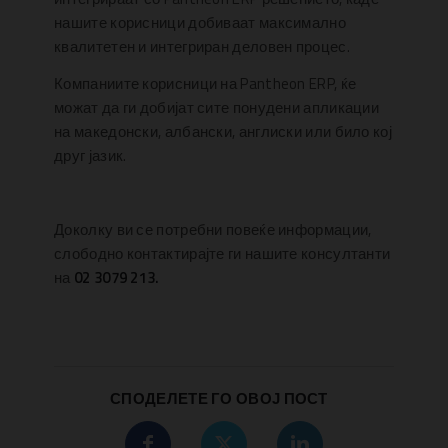
нашите корисници добиваат максимално
квалитетен и интегриран деловен процес.
Компаниите корисници на Pantheon ERP, ќе
можат да ги добијат сите понудени апликации
на македонски, албански, англиски или било кој
друг јазик.
Доколку ви се потребни повеќе информации,
слободно контактирајте ги нашите консултанти
на
02 3079 213.
СПОДЕЛЕТЕ ГО ОВОЈ ПОСТ