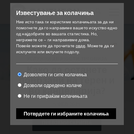
Известување за колачиња
Ние исто така ги користиме колачињата за да ни
помогнете да го направиме вашето искуство едно
од најдобрите во вашата статистика.
Но,
негрижете се – ги направивме дома.
Повеќе можете да прочитате
овде
.
Можете да ги
исклучите или вклучите подолу.
УСЛУЖНИ ДЕЈНОСТИ
,
ТРГОВИЈА
Како да останете
Дозволете ги сите колачиња
поврзани на терен и
Дозволи одредено колаче
во канцеларија?
Не ги прифаќам колачињата
5 ФЕВ 2025
Потврдете ги избраните колачиња
ПРЕВЗЕМИ СКРИПТА