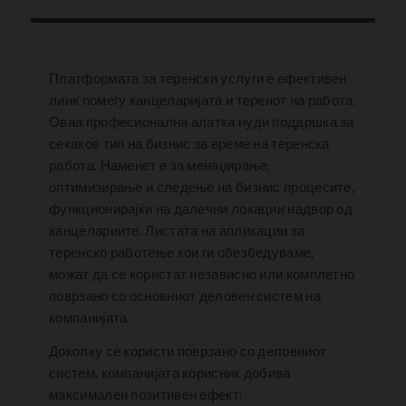
Платформата за терeнски услуги е ефективен
линк помеѓу канцеларијата и теренот на работа.
Оваа професионална алатка нуди поддршка за
секаков тип на бизнис за време на теренска
работа. Наменет е за менаџирање,
оптимизирање и следење на бизнис процесите,
функционирајќи на далечни локации надвор од
канцелариите. Листата на апликации за
теренско работење кои ги обезбедуваме,
можат да се користат независно или комплетно
поврзано со основниот деловен систем на
компанијата.
Доколку се користи поврзано со деловниот
систем, компанијата корисник добива
максимален позитивен ефект: