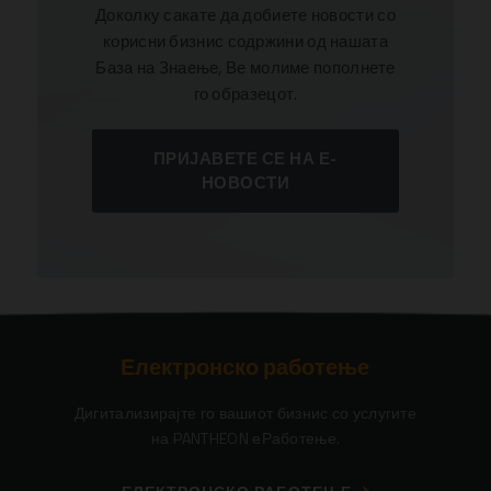
Доколку сакате да добиете новости со
корисни бизнис содржини од нашата
База на Знаење, Ве молиме пополнете
го образецот.
ПРИЈАВЕТЕ СЕ НА Е-
НОВОСТИ
Електронско работење
Дигитализирајте го вашиот бизнис со услугите
на PANTHEON еРаботење.