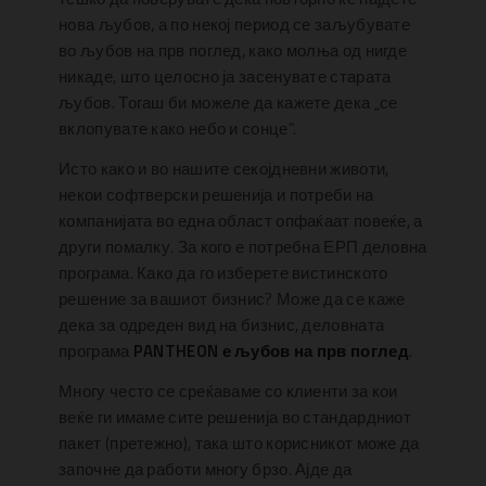
нова љубов, а по некој период се заљубувате
во љубов на прв поглед, како молња од нигде
никаде, што целосно ја засенувате старата
љубов. Тогаш би можеле да кажете дека „се
вклопувате како небо и сонце“.
Исто како и во нашите секојдневни животи,
некои софтверски решенија и потреби на
компанијата во една област опфаќаат повеќе, а
други помалку. За кого е потребна ЕРП деловна
програма. Како да го изберете вистинското
решение за вашиот бизнис? Може да се каже
дека за одреден вид на бизнис, деловната
програма
PANTHEON е љубов на прв поглед
.
Многу често се среќаваме со клиенти за кои
веќе ги имаме сите решенија во стандардниот
пакет (претежно), така што корисникот може да
започне да работи многу брзо. Ајде да