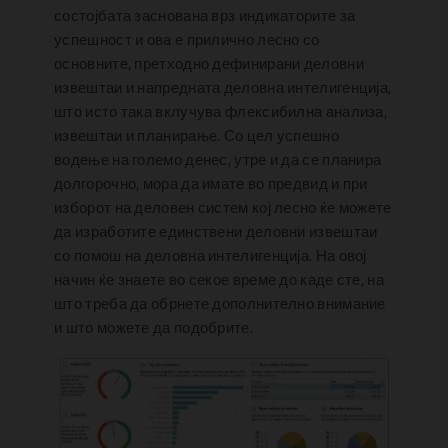
состојбата заснована врз индикаторите за
успешност и ова е прилично лесно со
основните, претходно дефинирани деловни
извештаи и напредната деловна интелигенција,
што исто така вклучува флексибилна анализа,
извештаи и планирање. Со цел успешно
водење на големо денес, утре и да се планира
долгорочно, мора да имате во предвид и при
изборот на деловен систем кој лесно ќе можете
да изработите единствени деловни извештаи
со помош на деловна интелигенција. На овој
начин ќе знаете во секое време до каде сте, на
што треба да обрнете дополнително внимание
и што можете да подобрите.