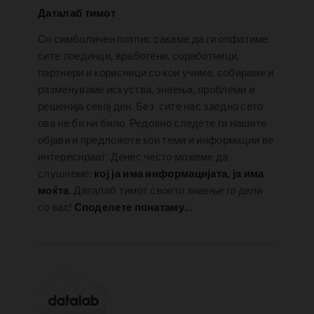
Даталаб тимот
Со симболичен потпис сакаме да ги опфатиме
сите поединци, вработени, соработници,
партнери и корисници со кои учиме, собираме и
разменуваме искуства, знаења, проблеми и
решенија секој ден. Без сите нас заедно сето
ова не би ни било. Редовно следете ги нашите
објави и предложете кои теми и информации ве
интересираат. Денес често можеме да
слушнеме:
кој ја има информацијата, ја има
моќта
. Даталаб тимот своето знаење го дели
со вас!
Споделете понатаму…