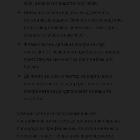
која ја користат вашите партнери.
Централизиран увид во секојдневната
ситуација на вашиот бизнис: сметководство,
логистика, плаќања, инвентар … без стрес,
со високо ниво на сигурност.
Флексибилна деловна програма која
постојано се развива и подобрува, а воедно
претставува можност за раст на Вашиот
бизнис.
Да постои широк спектар на вертикални
решенија кои ќе ја надградат и дополнат
програмата за да одговараат на вашите
потреби.
Свесни сме дека секоја компанија е
специфична и има свои дополнителни барања,
процедури и преференции, па затоа е важно и
основниот пакет, збир на функционалности