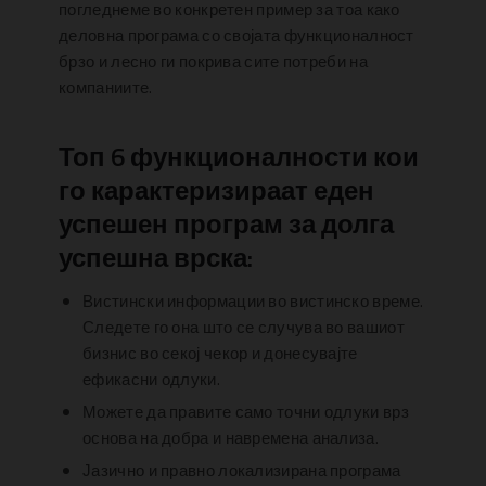
погледнеме во конкретен пример за тоа како
деловна програма со својата функционалност
брзо и лесно ги покрива сите потреби на
компаниите.
Топ 6 функционалности кои
го карактеризираат еден
успешен програм за долга
успешна врска:
Вистински информации во вистинско време.
Следете го она што се случува во вашиот
бизнис во секој чекор и донесувајте
ефикасни одлуки.
Можете да правите само точни одлуки врз
основа на добра и навремена анализа.
Јазично и правно локализирана програма