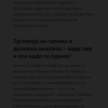
лесно да се комбинираат, додаваат и
адаптираат и дека системот за деловни
информации може да се додаде во тие делови
каде ви го олеснуваат работењето во
трговијата на големо.
Трговија на големо и
деловна анализа – каде сме
и кон каде се одиме?
Како и за љубовта на прв поглед, ова не е
доволно за успешна долга врска. Треба да
гледаме подлабоко и да работиме за односот
да стане успешен. Слична приказна е и со
големопродажен бизнис – не е сè во
магацините, предметите и залихите. Треба да
погледнеме подлабоко, да следиме како
работи бизнисот, да се прилагодуваме на