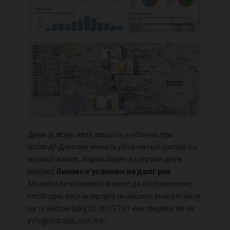
Дали ја искусивте вашата љубов на прв
поглед? Доколку нема љубов на прв поглед во
вашиот живот, барем бидете сигурни дека
вашиот
бизнис е успешен на долг рок
.
Можеби ќе можеме и повеќе да ви помогнеме,
слободно контактирајте ги нашите консултанти
на телефон број 02 3079 231 или пишете ни на
info@datalab.com.mk.