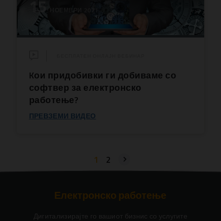
15
НОЕМВРИ 2021
БЕСПЛАТЕН ОНЛАЈН ВЕБИНАР
Kои придобивки ги добиваме со
софтвер за електронско
работење?
ПРЕВЗЕМИ ВИДЕО
1
2
Електронско работење
Дигитализирајте го вашиот бизнис со услугите