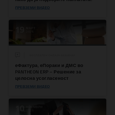
ПРЕВЗЕМИ ВИДЕО
19
МАРТ
2026
БЕСПЛАТЕН ОНЛАЈН ВЕБИНАР
еФактура, еПораки и ДМС во
PANTHEON ERP – Решение за
целосна усогласеност
ПРЕВЗЕМИ ВИДЕО
10
НОЕМВРИ
2025