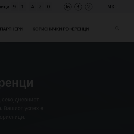
9
1
4
2
0
MK
ници
SLO
HR
ПАРТНЕРИ
КОРИСНИЧКИ РЕФЕРЕНЦИ
EN
BIH
RS
AL
ME
BG
ренци
KS
 секојдневниот
. Вашиот успех е
корисници.