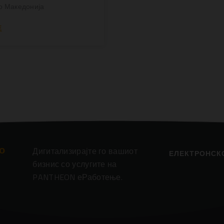
Ко Македонија
Е
о
Дигитализирајте го вашиот
ЕЛЕКТРОНСК
бизнис со услугите на
PANTHEON еРаботење.