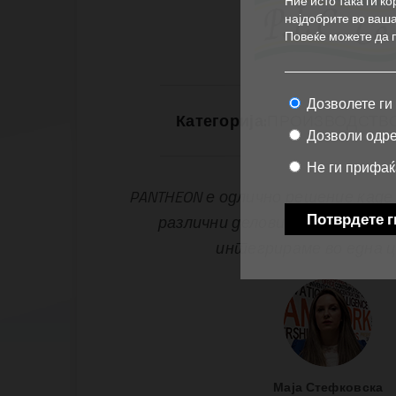
Ние исто така ги к
најдобрите во ваша
Повеќе можете да 
Дозволете ги
Категорија:
ПРОИЗВОДСТВО
Дозволи одр
Не ги прифа
PANTHEON е одлично решение каде
Потврдете г
различни делови од нашата ко
интегрираме во една 
Маја Стефковска