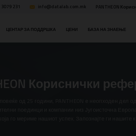
 3079 231
info@datalab.com.mk
PANTHEON Корис
ЦЕНТАР ЗА ПОДДРШКА
ЦЕНИ
БАЗА НА ЗНАЕЊЕ
HEON Кориснички рефе
 повеќе од 25 години, PANTHEON е неопходен дел од
ителни поединци и компании низ Југоисточна Европа
која го мериме нашиот успех. Запознајте ги нашите 