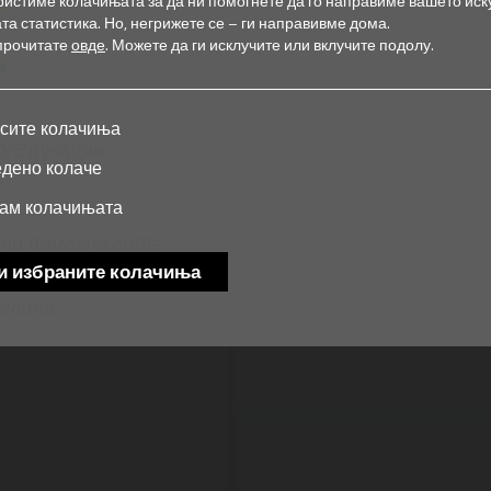
ористиме колачињата за да ни помогнете да го направиме вашето иск
та статистика.
Но, негрижете се – ги направивме дома.
прочитате
овде
.
Можете да ги исклучите или вклучите подолу.
 сите колачиња
/Едукации
едено колаче
ќам колачињата
 ни помогна сите
и избраните колачиња
мпанија да ги
целина