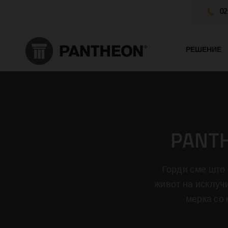
02
РЕШЕНИЕ
PANT
Горди сме што
живот на исклуч
мерка со 