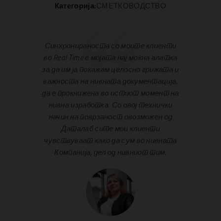
Категорија:
СМЕТКОВОДСТВО
Синхронираноста со моите клиенти
во Real Time е мојата нај моќна алатка
за да им ја покажам целосно грижата и
важноста на нивната документација,
да е прокнижена во истиот момент на
нивна изработка. Со овој технички
начин на поврзаност овозможен од
Даталаб сите мои клиенти
чувствуваат како да сум во нивната
Компанија, дел од нивниот тим.