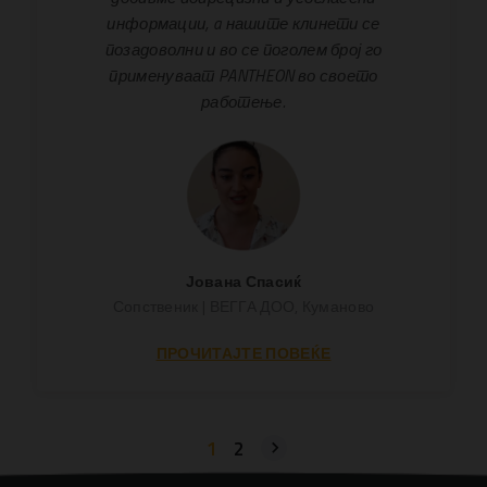
информации, a нашите клинети се
позадоволни и во се поголем број го
применуваат PANTHEON во своето
работење.
Јована Спасиќ
Сопственик | ВЕГГА ДОО, Куманово
ПРОЧИТАЈТЕ ПОВЕЌЕ
1
2