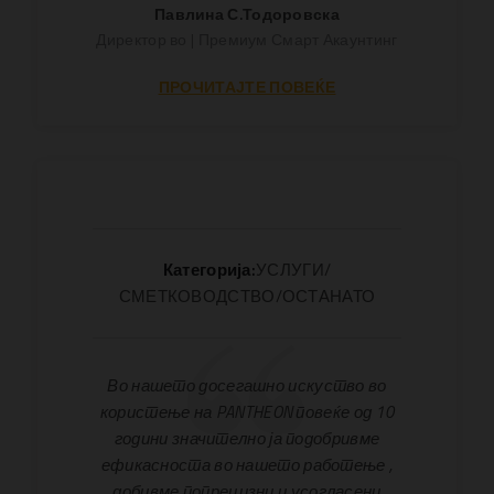
Павлина С.Тодоровска
Директор во | Премиум Смарт Акаунтинг
ПРОЧИТАЈТЕ ПОВЕЌЕ
Категорија:
УСЛУГИ/
СМЕТКОВОДСТВО/ОСТАНАТО
Во нашето досегашно искуство во
користење на PANTHEON повеќе од 10
години значително ја подобривме
ефикасноста во нашето работење ,
добивме попрецизни и усогласени