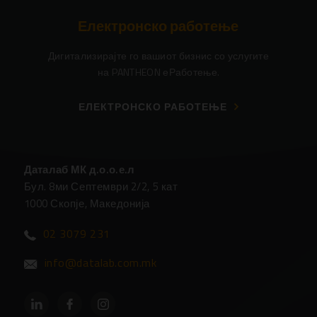
Електронско работење
Дигитализирајте го вашиот бизнис со услугите
на PANTHEON еРаботење.
ЕЛЕКТРОНСКО РАБОТЕЊЕ
Даталаб МК д.о.о.е.л
Бул. 8ми Септември 2/2, 5 кат
1000 Скопје, Македонија
02 3079 231
info@datalab.com.mk